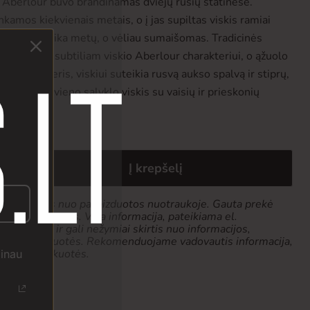
s Aberlour buvo brandinamas dviejų rūšių statinėse.
nkamos kiekvienais metais, o į jas supiltas viskis ramiai
 kaip dvylika metų, o vėliau sumaišomas. Tradicinės
tsiskleisti subtiliam viskio Aberlour charakteriui, o ąžuolo
aikomas šeris, viskiui suteikia rusvą aukso spalvą ir stiprų,
alansuotas vieno salyklo viskis su vaisių ir prieskonių
Į krepšelį
k tiek skirtis nuo pavaizduotos nuotraukoje. Gauta prekė
 pakuotės formos. Visa informacija, pateikiama el.
 pobūdžio ir gali nežymiai skirtis nuo informacijos,
produkto pakuotės. Rekomenduojame vadovautis informacija,
ketės ar pakuotės.
žinau