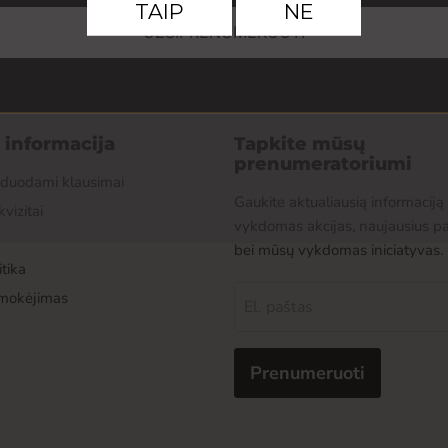
UŽSIPRENUMERUOTI
r informacija
Tapkite mūsų
prenumeratoriumi
žduodami klausimai
Gaukite aktualiausią informaciją
kvizitai
vykdomas akcijas, naujausius p
bei mūsų vykdomas iniciatyvas.
tika
pmokėjimas
El. paštas
Prenumeruoti