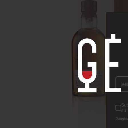
Sut
su 
Daugiau