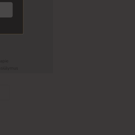
 apie
asiūlymus