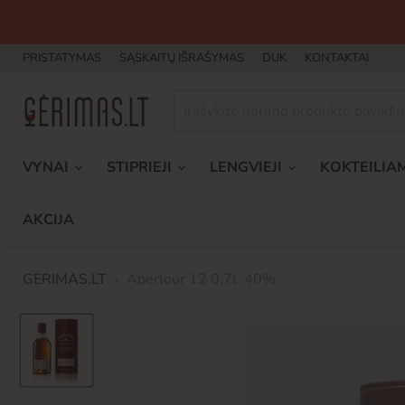
PRISTATYMAS
SĄSKAITŲ IŠRAŠYMAS
DUK
KONTAKTAI
VYNAI
STIPRIEJI
LENGVIEJI
KOKTEILIA
AKCIJA
GĖRIMAS.LT
Aberlour 12 0,7L 40%