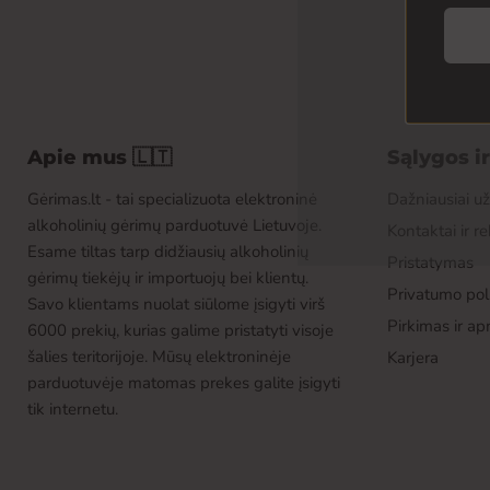
Apie mus 🇱🇹
Sąlygos i
Gėrimas.lt - tai specializuota elektroninė
Dažniausiai u
alkoholinių gėrimų parduotuvė Lietuvoje.
Kontaktai ir re
Esame tiltas tarp didžiausių alkoholinių
Pristatymas
gėrimų tiekėjų ir importuojų bei klientų.
Privatumo poli
Savo klientams nuolat siūlome įsigyti virš
Pirkimas ir a
6000 prekių, kurias galime pristatyti visoje
šalies teritorijoje. Mūsų elektroninėje
Karjera
parduotuvėje matomas prekes galite įsigyti
tik internetu.