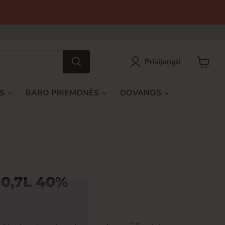
Prisijungti
Peržiūrė
krepšel
AS
BARO PRIEMONĖS
DOVANOS
 0,7L 40%