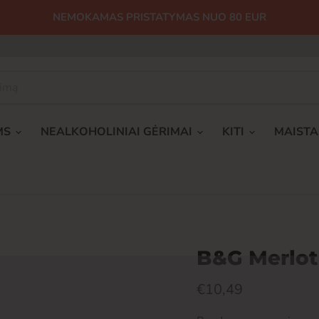
NEMOKAMAS PRISTATYMAS NUO 80 EUR
MS
NEALKOHOLINIAI GĖRIMAI
KITI
MAIST
B&G Merlot 
Dabartinė kaina
€10,49