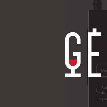
Sut
su 
Daugiau