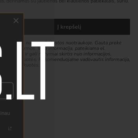
, derinamas su jautienos bei kiaulienos patiekalais, sūriu.
Į krepšelį
k tiek skirtis nuo pavaizduotos nuotraukoje. Gauta prekė
 pakuotės formos. Visa informacija, pateikiama el.
 pobūdžio ir gali nežymiai skirtis nuo informacijos,
produkto pakuotės. Rekomenduojame vadovautis informacija,
ketės ar pakuotės.
žinau