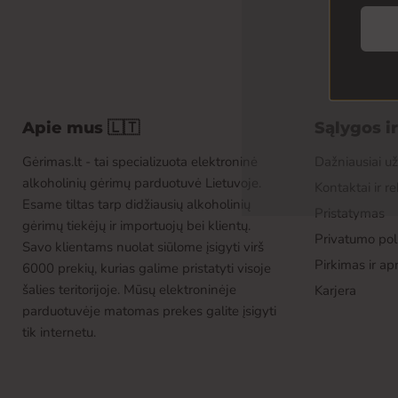
Apie mus 🇱🇹
Sąlygos i
Gėrimas.lt - tai specializuota elektroninė
Dažniausiai u
alkoholinių gėrimų parduotuvė Lietuvoje.
Kontaktai ir re
Esame tiltas tarp didžiausių alkoholinių
Pristatymas
gėrimų tiekėjų ir importuojų bei klientų.
Privatumo poli
Savo klientams nuolat siūlome įsigyti virš
Pirkimas ir a
6000 prekių, kurias galime pristatyti visoje
šalies teritorijoje. Mūsų elektroninėje
Karjera
parduotuvėje matomas prekes galite įsigyti
tik internetu.