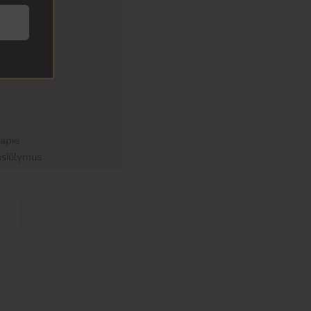
 apie
asiūlymus