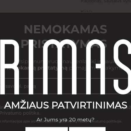
Raudonas, sausasis vynas
Kiekis
NEMOKAMAS
PRISTATYMAS
Prekės išvaizda gali šie
gali būti kito dizaino ar
parduotuvėje, yra bendro
esančios ant faktinės 
Užsiprenumeruok naujienlaiškį ir gauk
pateikta ant gaminio eti
nemokamą pristatymą
pirmajam užsakymui.
inku gauti naujienlaiškius ir pasiūlymus el. paštu bei susipa
Privatumo politika.
 informacijos apie asmens duomenų tvarkymą rasite Privatumo politikoje.