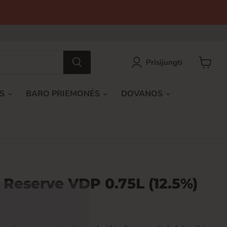
Prisijungti
Peržiūrė
krepšel
AS
BARO PRIEMONĖS
DOVANOS
Reserve VDP 0.75L (12.5%)