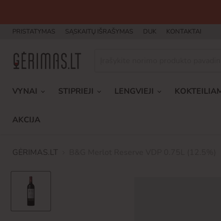
PRISTATYMAS
SĄSKAITŲ IŠRAŠYMAS
DUK
KONTAKTAI
VYNAI
STIPRIEJI
LENGVIEJI
KOKTEILIA
AKCIJA
GĖRIMAS.LT
B&G Merlot Reserve VDP 0.75L (12.5%)