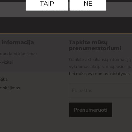
UŽSIPRENUMERUOTI
r informacija
Tapkite mūsų
prenumeratoriumi
žduodami klausimai
Gaukite aktualiausią informaciją
kvizitai
vykdomas akcijas, naujausius p
bei mūsų vykdomas iniciatyvas.
tika
pmokėjimas
El. paštas
Prenumeruoti