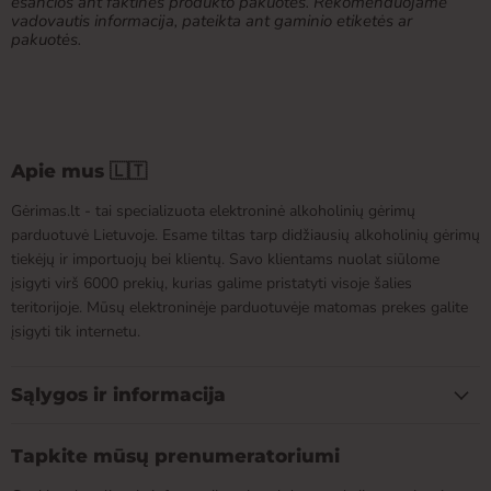
esančios ant faktinės produkto pakuotės. Rekomenduojame
vadovautis informacija, pateikta ant gaminio etiketės ar
pakuotės.
Apie mus 🇱🇹
Gėrimas.lt - tai specializuota elektroninė alkoholinių gėrimų
parduotuvė Lietuvoje. Esame tiltas tarp didžiausių alkoholinių gėrimų
tiekėjų ir importuojų bei klientų. Savo klientams nuolat siūlome
įsigyti virš 6000 prekių, kurias galime pristatyti visoje šalies
teritorijoje. Mūsų elektroninėje parduotuvėje matomas prekes galite
įsigyti tik internetu.
Sąlygos ir informacija
Tapkite mūsų prenumeratoriumi