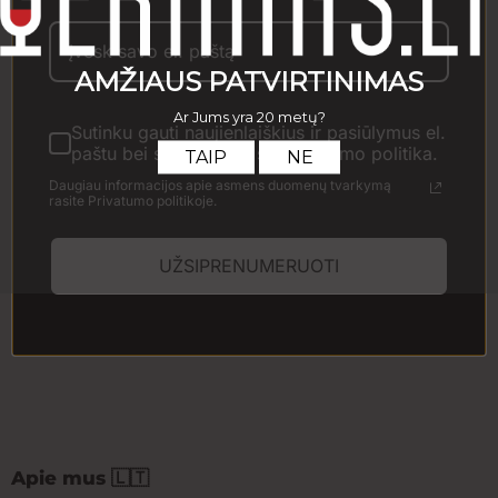
Raudonas pusiau sausas vynas iš Italijos.
Kiekis
Sutinku gauti naujienlaiškius ir pasiūlymus el.
paštu bei susipažinau su Privatumo politika.
Į krepšelį
Daugiau informacijos apie asmens duomenų tvarkymą
rasite Privatumo politikoje.
Prekės išvaizda gali šiek tiek skirtis nuo pavaizduotos
nuotraukoje. Gauta prekė gali būti kito dizaino ar pakuotės
UŽSIPRENUMERUOTI
formos. Visa informacija, pateikiama el. parduotuvėje, yra
bendro pobūdžio ir gali nežymiai skirtis nuo informacijos,
esančios ant faktinės produkto pakuotės. Rekomenduojame
vadovautis informacija, pateikta ant gaminio etiketės ar
pakuotės.
Apie mus 🇱🇹