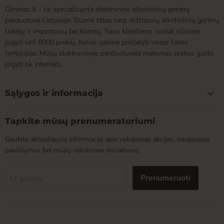
Gėrimas.lt - tai specializuota elektroninė alkoholinių gėrimų
parduotuvė Lietuvoje. Esame tiltas tarp didžiausių alkoholinių gėrimų
tiekėjų ir importuojų bei klientų. Savo klientams nuolat siūlome
įsigyti virš 6000 prekių, kurias galime pristatyti visoje šalies
teritorijoje. Mūsų elektroninėje parduotuvėje matomas prekes galite
įsigyti tik internetu.
Sąlygos ir informacija
Tapkite mūsų prenumeratoriumi
Gaukite aktualiausią informaciją apie vykdomas akcijas, naujausius
pasiūlymus bei mūsų vykdomas iniciatyvas.
Prenumeruoti
El. paštas