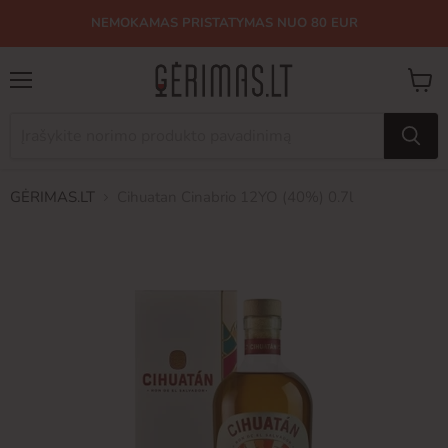
NEMOKAMAS PRISTATYMAS NUO 80 EUR
Meniu
Peržiū
krepše
GĖRIMAS.LT
Cihuatan Cinabrio 12YO (40%) 0.7l