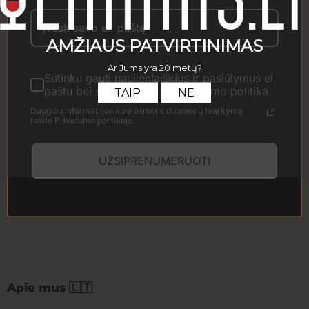
žievelių aromatų. Sodrus, šiltas, ilgo riešutiško poskonio.
Kiekis
Sutinku gauti naujienlaiškius ir pasiūlymus el.
paštu bei susipažinau su Privatumo politika.
Į krepšelį
Daugiau informacijos apie asmens duomenų tvarkymą
rasite Privatumo politikoje.
Prekės išvaizda gali šiek tiek skirtis nuo pavaizduotos
nuotraukoje. Gauta prekė gali būti kito dizaino ar pakuotės
formos. Visa informacija, pateikiama el. parduotuvėje, yra
UŽSIPRENUMERUOTI
bendro pobūdžio ir gali nežymiai skirtis nuo informacijos,
esančios ant faktinės produkto pakuotės. Rekomenduojame
vadovautis informacija, pateikta ant gaminio etiketės ar
pakuotės.
Apie mus 🇱🇹