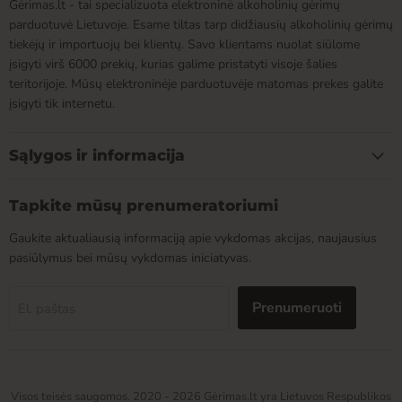
Gėrimas.lt - tai specializuota elektroninė alkoholinių gėrimų
parduotuvė Lietuvoje. Esame tiltas tarp didžiausių alkoholinių gėrimų
tiekėjų ir importuojų bei klientų. Savo klientams nuolat siūlome
įsigyti virš 6000 prekių, kurias galime pristatyti visoje šalies
teritorijoje. Mūsų elektroninėje parduotuvėje matomas prekes galite
įsigyti tik internetu.
Sąlygos ir informacija
Tapkite mūsų prenumeratoriumi
Gaukite aktualiausią informaciją apie vykdomas akcijas, naujausius
pasiūlymus bei mūsų vykdomas iniciatyvas.
Prenumeruoti
El. paštas
Visos teisės saugomos. 2020 - 2026 Gėrimas.lt yra Lietuvos Respublikos