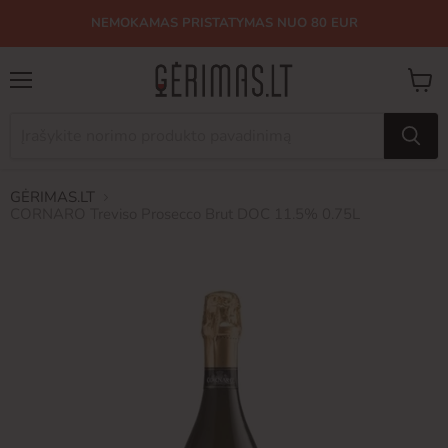
NEMOKAMAS PRISTATYMAS NUO 80 EUR
Meniu
Peržiū
krepše
GĖRIMAS.LT
CORNARO Treviso Prosecco Brut DOC 11.5% 0.75L