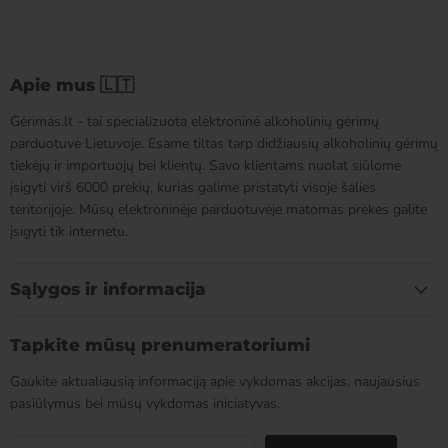
Apie mus 🇱🇹
Gėrimas.lt - tai specializuota elektroninė alkoholinių gėrimų
parduotuvė Lietuvoje. Esame tiltas tarp didžiausių alkoholinių gėrimų
tiekėjų ir importuojų bei klientų. Savo klientams nuolat siūlome
įsigyti virš 6000 prekių, kurias galime pristatyti visoje šalies
teritorijoje. Mūsų elektroninėje parduotuvėje matomas prekes galite
įsigyti tik internetu.
Sąlygos ir informacija
Tapkite mūsų prenumeratoriumi
Gaukite aktualiausią informaciją apie vykdomas akcijas, naujausius
pasiūlymus bei mūsų vykdomas iniciatyvas.