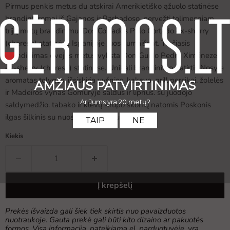
Pirmus penkis metus du atskirai Amerikietiško ąžuolo statinėse
brandinti romai iš Gajanos ir Barbadoso. pervežti tolimesniam
trijų metų brandinimui Dos Cortados Palo Cortado ex-sherry
(chereso) statinėse Ispanijoje juos sumaišant. Trečiasis
brandinimas dvejus metus vyksta Don Guido Pedro Ximéneze
ex-sherry (chereso) statinėse. Unikali brandinimo patirtis Nosyje
aromatas tolygus. išsiskiria vyšnios. kakava. grill persikai. žolelės
ir Madeiros vynas Gomuryje saldus ir lipnus. su juodojo
saldymedžio. tabako ir klevų sirupo skonių natomis Poskonis
ilgas šilkinis su nuosaikiu kartumu
Kiekis
Į krepšelį
Prekės išvaizda gali šiek tiek skirtis nuo pavaizduotos
nuotraukoje. Gauta prekė gali būti kito dizaino ar pakuotės
formos. Visa informacija, pateikiama el. parduotuvėje, yra