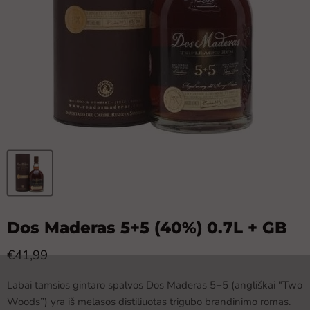
Dos Maderas 5+5 (40%) 0.7L + GB
Dabartinė kaina
€41,99
Labai tamsios gintaro spalvos Dos Maderas 5+5 (angliškai "Two
Woods”) yra iš melasos distiliuotas trigubo brandinimo romas.