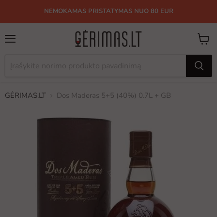
NEMOKAMAS PRISTATYMAS NUO 80 EUR
Meniu
Peržiū
krepše
GĖRIMAS.LT
Dos Maderas 5+5 (40%) 0.7L + GB