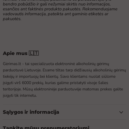
bendro pobūdžio ir gali nežymiai skirtis nuo informacijos,
esančios ant faktinės produkto pakuotės. Rekomenduojame
vadovautis informacija, pateikta ant gaminio etiketės ar
pakuotės.
Apie mus 🇱🇹
Gėrimas.lt - tai specializuota elektroninė alkoholinių gėrimų
parduotuvė Lietuvoje. Esame tiltas tarp didžiausių alkoholinių gėrimų
tiekėjų ir importuojų bei klientų. Savo klientams nuolat siūlome
įsigyti virš 6000 prekių, kurias galime pristatyti visoje šalies
teritorijoje. Mūsų elektroninėje parduotuvėje matomas prekes galite
įsigyti tik internetu.
Sąlygos ir informacija
Tapkite mūsų prenumeratoriumi