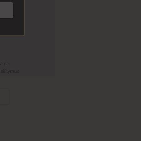
 apie
asiūlymus