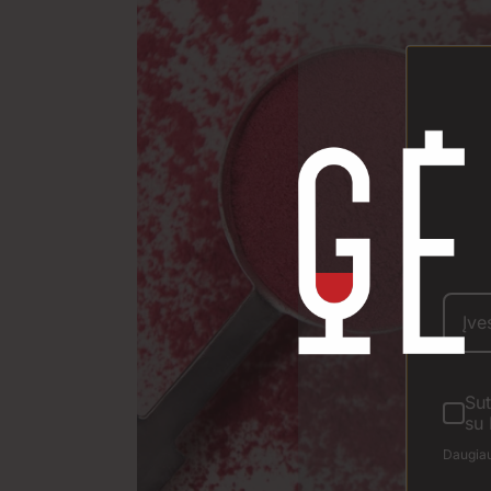
Sut
su 
Daugiau