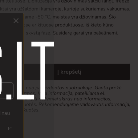
ilteliuose. Liofilizacija yra džiovinimas šalčiu (angl. freeze
duktai yra užšaldomi kameroje, kurioje sukuriamas vakuumas.
e, siekiančiame -80 °C, maistas yra džiovinamas. Šio
antis uogose ar kituose produktuose, iš kieto kūno
aplenkdamas skystą fazę. Susidarę garai yra pašalinami.
Į krepšelį
k tiek skirtis nuo pavaizduotos nuotraukoje. Gauta prekė
 pakuotės formos. Visa informacija, pateikiama el.
 pobūdžio ir gali nežymiai skirtis nuo informacijos,
produkto pakuotės. Rekomenduojame vadovautis informacija,
ketės ar pakuotės.
žinau