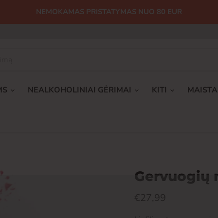
NEMOKAMAS PRISTATYMAS NUO 80 EUR
MS
NEALKOHOLINIAI GĖRIMAI
KITI
MAIST
Gervuogių m
Dabartinė kaina
€27,99