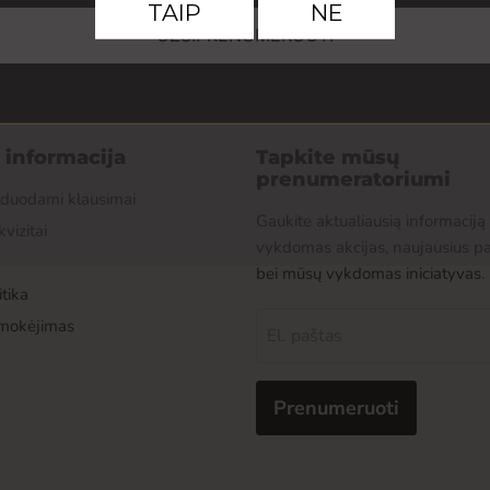
UŽSIPRENUMERUOTI
r informacija
Tapkite mūsų
prenumeratoriumi
žduodami klausimai
Gaukite aktualiausią informaciją
kvizitai
vykdomas akcijas, naujausius p
bei mūsų vykdomas iniciatyvas.
tika
pmokėjimas
El. paštas
Prenumeruoti