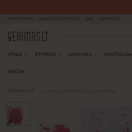
PRISTATYMAS
SĄSKAITŲ IŠRAŠYMAS
DUK
KONTAKTAI
VYNAI
STIPRIEJI
LENGVIEJI
KOKTEILIA
AKCIJA
GĖRIMAS.LT
Gervuogių milteliai 100g maišelyje