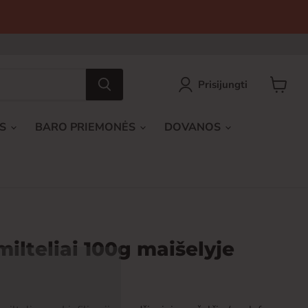
Prisijungti
Peržiūrė
krepšel
AS
BARO PRIEMONĖS
DOVANOS
ilteliai 100g maišelyje