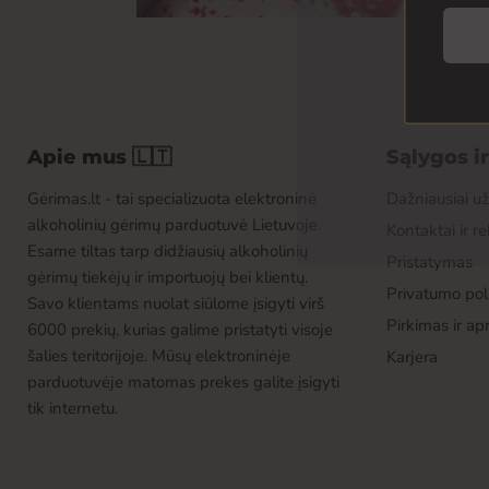
Apie mus 🇱🇹
Sąlygos i
Gėrimas.lt - tai specializuota elektroninė
Dažniausiai u
alkoholinių gėrimų parduotuvė Lietuvoje.
Kontaktai ir re
Esame tiltas tarp didžiausių alkoholinių
Pristatymas
gėrimų tiekėjų ir importuojų bei klientų.
Privatumo poli
Savo klientams nuolat siūlome įsigyti virš
Pirkimas ir a
6000 prekių, kurias galime pristatyti visoje
šalies teritorijoje. Mūsų elektroninėje
Karjera
parduotuvėje matomas prekes galite įsigyti
tik internetu.