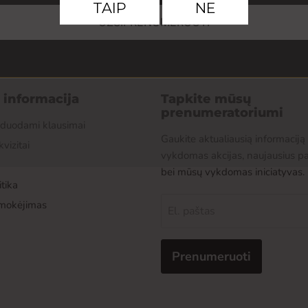
UŽSIPRENUMERUOTI
r informacija
Tapkite mūsų
prenumeratoriumi
žduodami klausimai
Gaukite aktualiausią informaciją
kvizitai
vykdomas akcijas, naujausius p
bei mūsų vykdomas iniciatyvas.
tika
pmokėjimas
El. paštas
Prenumeruoti