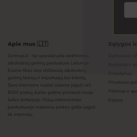
Apie mus 🇱🇹
Sąlygos i
Gėrimas.lt - tai specializuota elektroninė
Dažniausiai u
alkoholinių gėrimų parduotuvė Lietuvoje.
Kontaktai ir re
Esame tiltas tarp didžiausių alkoholinių
Pristatymas
gėrimų tiekėjų ir importuojų bei klientų.
Privatumo poli
Savo klientams nuolat siūlome įsigyti virš
Pirkimas ir a
6000 prekių, kurias galime pristatyti visoje
šalies teritorijoje. Mūsų elektroninėje
Karjera
parduotuvėje matomas prekes galite įsigyti
tik internetu.