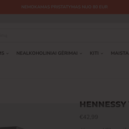
NEMOKAMAS PRISTATYMAS NUO 80 EUR
MS
NEALKOHOLINIAI GĖRIMAI
KITI
MAIST
HENNESSY V
Dabartinė kaina
€42,99