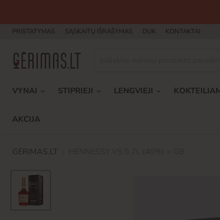
PRISTATYMAS
SĄSKAITŲ IŠRAŠYMAS
DUK
KONTAKTAI
VYNAI
STIPRIEJI
LENGVIEJI
KOKTEILIA
AKCIJA
GĖRIMAS.LT
HENNESSY VS 0.7L (40%) + GB