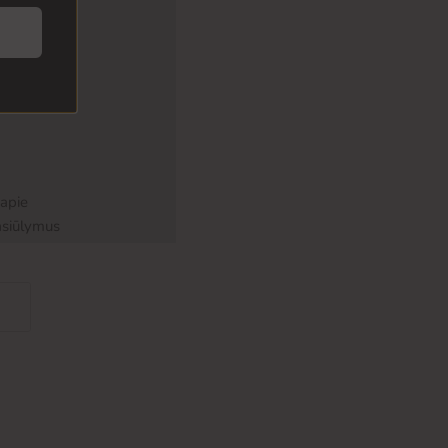
 apie
asiūlymus