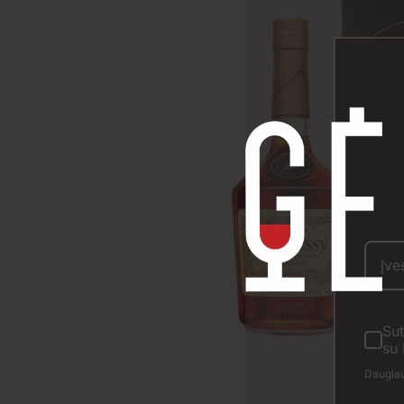
Sut
su 
Daugiau