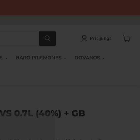
Prisijungti
Peržiūrė
krepšel
AS
BARO PRIEMONĖS
DOVANOS
S 0.7L (40%) + GB