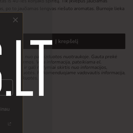
s iš 40-ies konjako spiritų. Tik įkvėpus jaučiamas
as, po to jaučiamas lengvas riešuto aromatas. Burnoje lieka
Į krepšelį
k tiek skirtis nuo pavaizduotos nuotraukoje. Gauta prekė
 pakuotės formos. Visa informacija, pateikiama el.
 pobūdžio ir gali nežymiai skirtis nuo informacijos,
produkto pakuotės. Rekomenduojame vadovautis informacija,
ketės ar pakuotės.
žinau