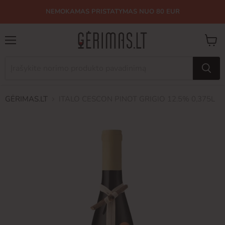
NEMOKAMAS PRISTATYMAS NUO 80 EUR
Meniu
Peržiū
krepše
GĖRIMAS.LT
ITALO CESCON PINOT GRIGIO 12.5% 0,375L