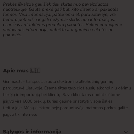
Prekės išvaizda gali šiek tiek skirtis nuo pavaizduotos
nuotraukoje. Gauta prekė gali būti kito dizaino ar pakuotės
formos. Visa informacija, pateikiama el. parduotuvėje, yra
bendro pobūdžio ir gali nežymiai skirtis nuo informacijos,
esančios ant faktinės produkto pakuotės. Rekomenduojame
vadovautis informacija, pateikta ant gaminio etiketės ar
pakuotės.
Apie mus 🇱🇹
Gėrimas.lt - tai specializuota elektroninė alkoholinių gėrimų
parduotuvė Lietuvoje. Esame tiltas tarp didžiausių alkoholinių gėrimų
tiekėjų ir importuojų bei klientų. Savo klientams nuolat siūlome
įsigyti virš 6000 prekių, kurias galime pristatyti visoje šalies
teritorijoje. Mūsų elektroninėje parduotuvėje matomas prekes galite
įsigyti tik internetu.
Sąlygos ir informacija