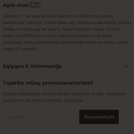
Apie mus 🇱🇹
Gėrimas.lt - tai specializuota elektroninė alkoholinių gėrimų
parduotuvė Lietuvoje. Esame tiltas tarp didžiausių alkoholinių gėrimų
tiekėjų ir importuojų bei klientų. Savo klientams nuolat siūlome
įsigyti virš 6000 prekių, kurias galime pristatyti visoje šalies
teritorijoje. Mūsų elektroninėje parduotuvėje matomas prekes galite
įsigyti tik internetu.
Sąlygos ir informacija
Tapkite mūsų prenumeratoriumi
Gaukite aktualiausią informaciją apie vykdomas akcijas, naujausius
pasiūlymus bei mūsų vykdomas iniciatyvas.
Prenumeruoti
El. paštas