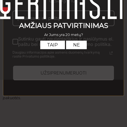
užsakymui.
saldymedžio, anyžiaus, imbiero šaknų, levandos žiedlapių ir kt.
Pateikite atšaldytą arba su ledu, galima gerti vieną arba naudoti
kaip kokteilių sudėtinę dalį.
Kiekis
Sutinku gauti naujienlaiškius ir pasiūlymus el.
paštu bei susipažinau su Privatumo politika.
Daugiau informacijos apie asmens duomenų tvarkymą
Į krepšelį
rasite Privatumo politikoje.
Prekės išvaizda gali šiek tiek skirtis nuo pavaizduotos
UŽSIPRENUMERUOTI
nuotraukoje. Gauta prekė gali būti kito dizaino ar pakuotės
formos. Visa informacija, pateikiama el. parduotuvėje, yra
bendro pobūdžio ir gali nežymiai skirtis nuo informacijos,
esančios ant faktinės produkto pakuotės. Rekomenduojame
vadovautis informacija, pateikta ant gaminio etiketės ar
pakuotės.