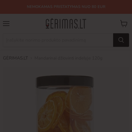
NEMOKAMAS PRISTATYMAS NUO 80 EUR
Meniu
Peržiū
krepše
GĖRIMAS.LT
Mandarinai džiovinti indelyje 120g