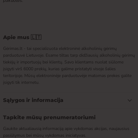
pakuotės.
Apie mus 🇱🇹
Gėrimas.lt - tai specializuota elektroninė alkoholinių gėrimų
parduotuvė Lietuvoje. Esame tiltas tarp didžiausių alkoholinių gėrimų
tiekėjų ir importuojų bei klientų. Savo klientams nuolat siūlome
įsigyti virš 6000 prekių, kurias galime pristatyti visoje šalies
teritorijoje. Mūsų elektroninėje parduotuvėje matomas prekes galite
įsigyti tik internetu.
Sąlygos ir informacija
Tapkite mūsų prenumeratoriumi
Gaukite aktualiausią informaciją apie vykdomas akcijas, naujausius
pasiūlymus bei mūsų vykdomas iniciatyvas.