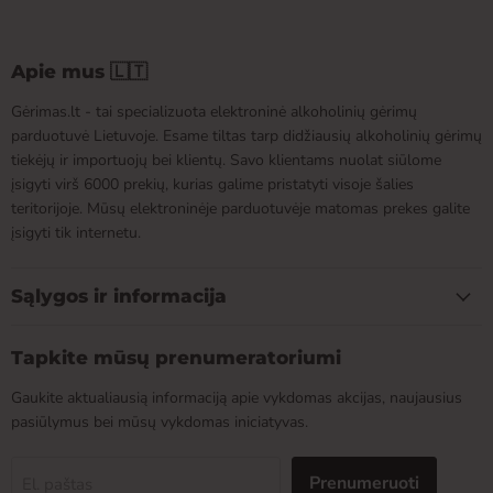
Apie mus 🇱🇹
Gėrimas.lt - tai specializuota elektroninė alkoholinių gėrimų
parduotuvė Lietuvoje. Esame tiltas tarp didžiausių alkoholinių gėrimų
tiekėjų ir importuojų bei klientų. Savo klientams nuolat siūlome
įsigyti virš 6000 prekių, kurias galime pristatyti visoje šalies
teritorijoje. Mūsų elektroninėje parduotuvėje matomas prekes galite
įsigyti tik internetu.
Sąlygos ir informacija
Tapkite mūsų prenumeratoriumi
Gaukite aktualiausią informaciją apie vykdomas akcijas, naujausius
pasiūlymus bei mūsų vykdomas iniciatyvas.
Prenumeruoti
El. paštas