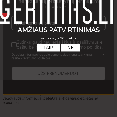
nemokamą pristatymą
pirmajam
MONIN produktų įvairovė leidžia rinktis iš daugybės skonių.
užsakymui.
MONIN sirupai yra natūralūs – cukraus kiekis sudėtyje yra
minimalus kiek to reikalauja produkto specifika, o jų gaminimo
technologija yra nuolatos tobulinama, siekiant išlaikyti
nepriekaištingą kokybę ir atitikti klientų lūkesčius.
Kiekis
Sutinku gauti naujienlaiškius ir pasiūlymus el.
paštu bei susipažinau su Privatumo politika.
Daugiau informacijos apie asmens duomenų tvarkymą
rasite Privatumo politikoje.
Į krepšelį
UŽSIPRENUMERUOTI
Prekės išvaizda gali šiek tiek skirtis nuo pavaizduotos
nuotraukoje. Gauta prekė gali būti kito dizaino ar pakuotės
formos. Visa informacija, pateikiama el. parduotuvėje, yra
bendro pobūdžio ir gali nežymiai skirtis nuo informacijos,
esančios ant faktinės produkto pakuotės. Rekomenduojame
vadovautis informacija, pateikta ant gaminio etiketės ar
pakuotės.