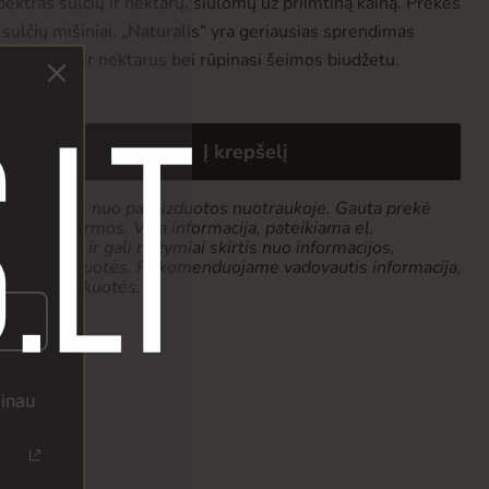
spektras sulčių ir nektarų, siūlomų už priimtiną kainą. Prekės
 sulčių mišiniai. „Naturalis“ yra geriausias sprendimas
ias sultis ir nektarus bei rūpinasi šeimos biudžetu.
Į krepšelį
k tiek skirtis nuo pavaizduotos nuotraukoje. Gauta prekė
 pakuotės formos. Visa informacija, pateikiama el.
 pobūdžio ir gali nežymiai skirtis nuo informacijos,
produkto pakuotės. Rekomenduojame vadovautis informacija,
ketės ar pakuotės.
žinau