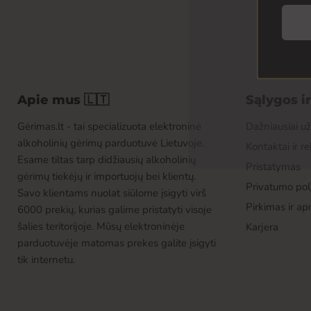
Apie mus 🇱🇹
Sąlygos i
Gėrimas.lt - tai specializuota elektroninė
Dažniausiai u
alkoholinių gėrimų parduotuvė Lietuvoje.
Kontaktai ir re
Esame tiltas tarp didžiausių alkoholinių
Pristatymas
gėrimų tiekėjų ir importuojų bei klientų.
Privatumo poli
Savo klientams nuolat siūlome įsigyti virš
Pirkimas ir a
6000 prekių, kurias galime pristatyti visoje
šalies teritorijoje. Mūsų elektroninėje
Karjera
parduotuvėje matomas prekes galite įsigyti
tik internetu.