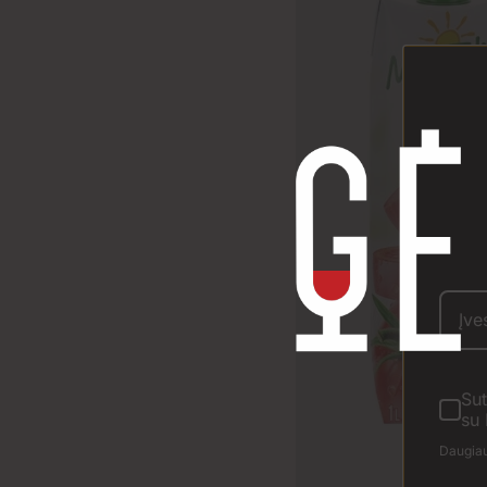
Sut
su 
Daugiau