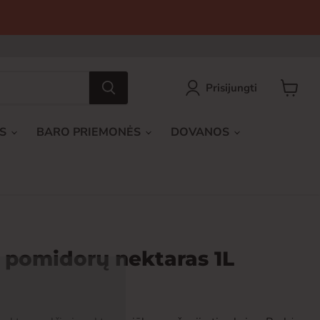
Prisijungti
Peržiūrė
krepšel
AS
BARO PRIEMONĖS
DOVANOS
pomidorų nektaras 1L