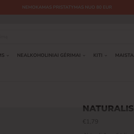
NEMOKAMAS PRISTATYMAS NUO 80 EUR
MS
NEALKOHOLINIAI GĖRIMAI
KITI
MAIST
NATURALIS 
Dabartinė kaina
€1,79