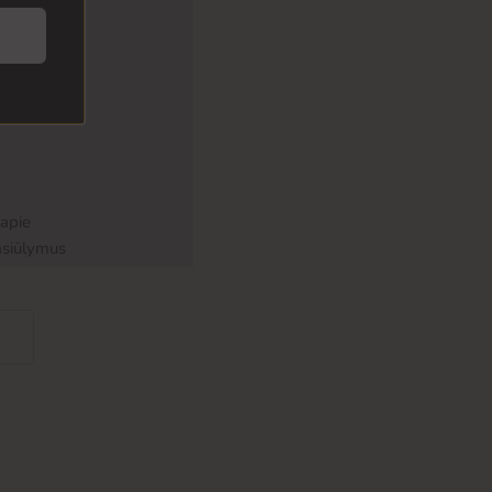
 apie
asiūlymus