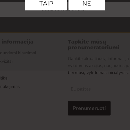
UŽSIPRENUMERUOTI
r informacija
Tapkite mūsų
prenumeratoriumi
žduodami klausimai
Gaukite aktualiausią informaciją
kvizitai
vykdomas akcijas, naujausius p
bei mūsų vykdomas iniciatyvas.
tika
pmokėjimas
El. paštas
Prenumeruoti