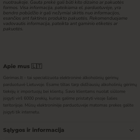
nuotraukoje. Gauta prekė gali būti kito dizaino ar pakuotės
formos. Visa informacija, pateikiama el. parduotuvėje, yra
bendro pobūdžio ir gali nežymiai skirtis nuo informacijos,
esančios ant faktinės produkto pakuotės. Rekomenduojame
vadovautis informacija, pateikta ant gaminio etiketės ar
pakuotės.
Apie mus 🇱🇹
Gėrimas.lt - tai specializuota elektroninė alkoholinių gėrimų
parduotuvė Lietuvoje. Esame tiltas tarp didžiausių alkoholinių gėrimų
tiekėjų ir importuojų bei klientų. Savo klientams nuolat siūlome
įsigyti virš 6000 prekių, kurias galime pristatyti visoje šalies
teritorijoje. Mūsų elektroninėje parduotuvėje matomas prekes galite
įsigyti tik internetu.
Sąlygos ir informacija