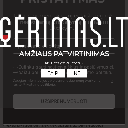
distilerija gaminanti puikių pasaulinių apdovanojimų sulaukusius
romus
Užsiprenumeruok naujienlaiškį ir gauk
nemokamą pristatymą
pirmajam
St. Lucia Chairman's Reserve pirmą kartą pradėtas distiliuoti
užsakymui.
1999 m.. brandinamas Amerikietiškose ąžuolo statinėse.
Rezultatas - gili gintaro spalva
Nosyje pajusite sodrų medaus. vaisių ir aštrios vanilės aromatus
Gomuryje nuo vidutinio iki pilno sunkumo. subalansuotas.
skonyje saldūs prieskoniai. tabakas ir kvapnios razinos. kreminis.
Sutinku gauti naujienlaiškius ir pasiūlymus el.
paštu bei susipažinau su Privatumo politika.
Poskonis ilgas. vaisinis
Daugiau informacijos apie asmens duomenų tvarkymą
Kiekis
rasite Privatumo politikoje.
UŽSIPRENUMERUOTI
Į krepšelį
Prekės išvaizda gali šiek tiek skirtis nuo pavaizduotos