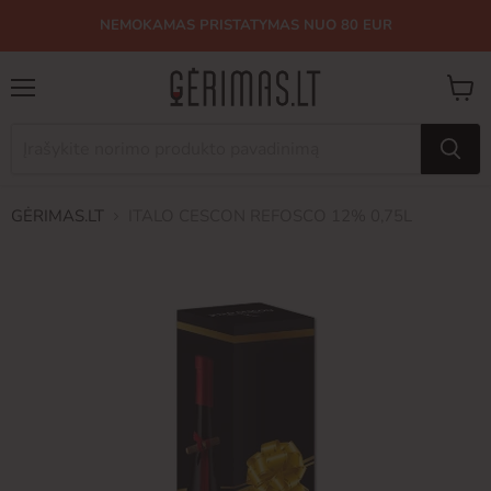
NEMOKAMAS PRISTATYMAS NUO 80 EUR
Meniu
Peržiū
krepše
GĖRIMAS.LT
ITALO CESCON REFOSCO 12% 0,75L