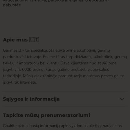
vadovautis informacija, pateikta ant gaminio etiketės ar
pakuotės.
Apie mus 🇱🇹
Gėrimas.lt - tai specializuota elektroninė alkoholinių gėrimų
parduotuvė Lietuvoje. Esame tiltas tarp didžiausių alkoholinių gėrimų
tiekėjų ir importuojų bei klientų. Savo klientams nuolat siūlome
įsigyti virš 6000 prekių, kurias galime pristatyti visoje šalies
teritorijoje. Mūsų elektroninėje parduotuvėje matomas prekes galite
įsigyti tik internetu.
Sąlygos ir informacija
Tapkite mūsų prenumeratoriumi
Gaukite aktualiausią informaciją apie vykdomas akcijas, naujausius