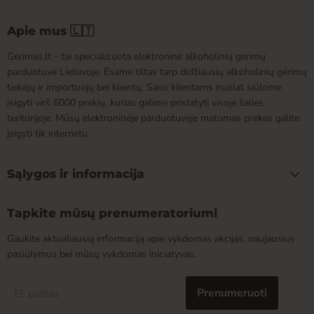
Apie mus 🇱🇹
Gėrimas.lt - tai specializuota elektroninė alkoholinių gėrimų
parduotuvė Lietuvoje. Esame tiltas tarp didžiausių alkoholinių gėrimų
tiekėjų ir importuojų bei klientų. Savo klientams nuolat siūlome
įsigyti virš 6000 prekių, kurias galime pristatyti visoje šalies
teritorijoje. Mūsų elektroninėje parduotuvėje matomas prekes galite
įsigyti tik internetu.
Sąlygos ir informacija
Tapkite mūsų prenumeratoriumi
Gaukite aktualiausią informaciją apie vykdomas akcijas, naujausius
pasiūlymus bei mūsų vykdomas iniciatyvas.
Prenumeruoti
El. paštas