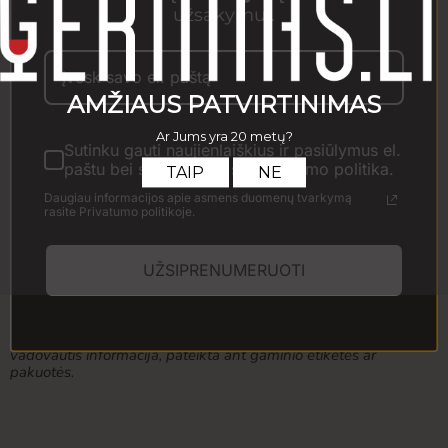
užsakymui.
tamsios raudonos spalvos su violetiniais atspalviais.
Užuodžiamas maltų pipirų, slyvų kvapas, jaučiamas
drumstumas, mėlynės, šokoladas, cinamonas ir vanilės natos.
Puikiai dera su ėrienos bei makaronų patiekalais.
Kiekis
Sutinku gauti naujienlaiškius ir pasiūlymus el.
paštu bei susipažinau su Privatumo politika.
Daugiau informacijos apie asmens duomenų tvarkymą
rasite Privatumo politikoje.
Į krepšelį
Prekės išvaizda gali šiek tiek skirtis nuo pavaizduotos
UŽSIPRENUMERUOTI
nuotraukoje. Gauta prekė gali būti kito dizaino ar pakuotės
formos. Visa informacija, pateikiama el. parduotuvėje, yra
bendro pobūdžio ir gali nežymiai skirtis nuo informacijos,
esančios ant faktinės produkto pakuotės. Rekomenduojame
vadovautis informacija, pateikta ant gaminio etiketės ar
pakuotės.